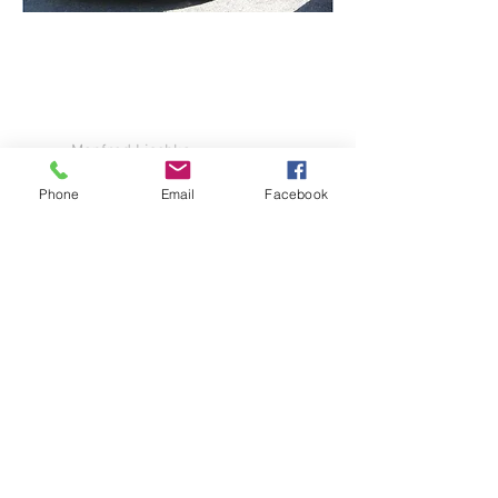
KONTAKT | VORSTAND
Manfred Lischka
Dorfstr. 7
D-82266 Inning/Schlagenhofen
Phone
Email
Facebook
Tel:
+49 8152 78105
Mobil
+49 173 8955369
mlischka@t-online.de
Michael Rieger
Mozartstr. 24
D-82140 Olching
Tel:
+49 8142 40539
Mobil
+49 173 9037841