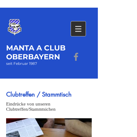
MANTA A CLUB
OBERBAYERN
seit Februar 1987
Clubtreffen / Stammtisch
Eindrücke von unseren
Clubtreffen/Stammtsichen